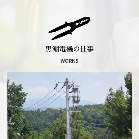
2023年07月07日
こうちSDGｓ推進企業に登録されました
2023年06月30日
ホームページをリニューアルしました
黒潮電機の仕事
2023年06月09日
高知市環境美化重点地域早朝一斉清掃に参加しまし
WORKS
た
2022年12月06日
高知県高知土木事務所より二工事賞として表彰され
ました
2022年07月19日
高知市より優良建設工事として表彰されました